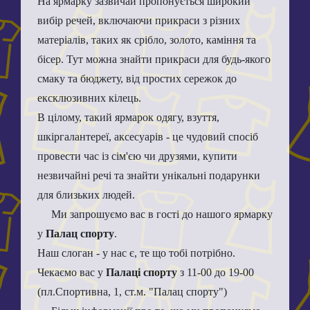
На ярмарку зазвичай пропонується широкий
вибір речей, включаючи прикраси з різних
матеріалів, таких як срібло, золото, каміння та
бісер. Тут можна знайти прикраси для будь-якого
смаку та бюджету, від простих сережок до
ексклюзивних кілець.
В цілому, такий ярмарок одягу, взуття,
шкіргалантереї, аксесуарів - це чудовий спосіб
провести час із сім'єю чи друзями, купити
незвичайні речі та знайти унікальні подарунки
для близьких людей.
Ми запрошуємо вас в гості до нашого ярмарку
у
Палац спорту
.
Наш слоган - у нас є, те що тобі потрібно.
Чекаємо вас у
Палаці спорту
з 11-00 до 19-00
(пл.Спортивна, 1, ст.м. "Палац спорту")